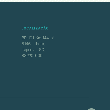
LOCALIZAÇÃO
BR-101, Km 144, nº
3146 - Ilhota,
Itapema - SC,
88220-000