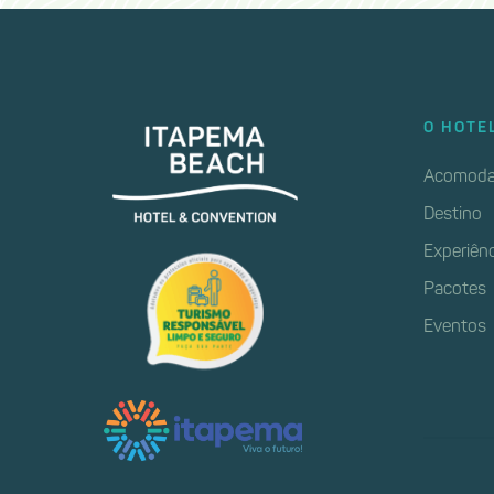
O HOTE
Acomoda
Destino
Experiên
Pacotes
Eventos