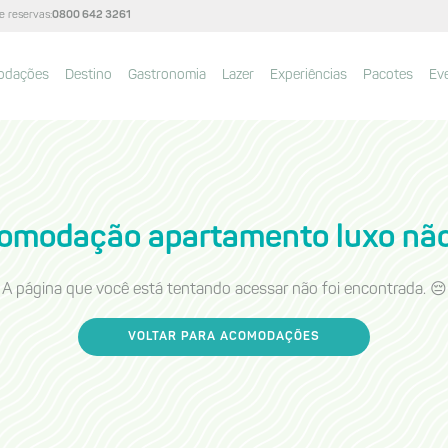
e reservas:
0800 642 3261
odações
Destino
Gastronomia
Lazer
Experiências
Pacotes
Ev
omodação
apartamento luxo
não
A página que você está tentando acessar não foi encontrada. 😔
VOLTAR PARA ACOMODAÇÕES