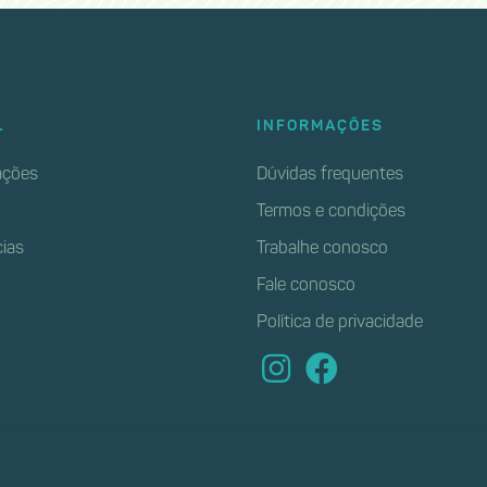
L
INFORMAÇÕES
ções
Dúvidas frequentes
Termos e condições
cias
Trabalhe conosco
Fale conosco
Política de privacidade